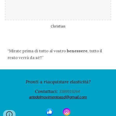
Christian
“Mirate prima di tutto al vostro
benessere
, tutto il
resto verrà da sé!!”
Pronti a riacquistare elasticità?
Contattaci:
3389919264
artedelmovimentoasd@gmail.com